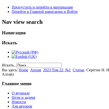
Пропустить и перейти к материалам
Перейти к Главной навигации и Войти
Nav view search
Навигация
Искать
Искать...
Вы здесь:
Home
Архив
2023 Том 22, №1
Статьи
Серегин Н. Н
Алтай)
Главное меню
О журнале
Цели и задачи
Новости
Для авторов